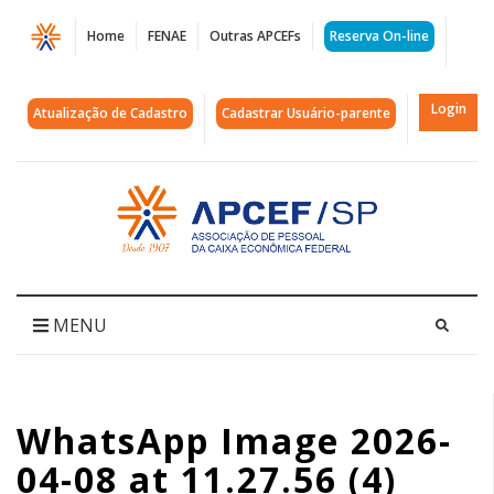
Página
Home
FENAE
Outras APCEFs
Reserva On-line
WhatsApp
Image
Login
Atualização de Cadastro
Cadastrar Usuário-parente
2026-
04-
Acessar
página
08
inicial
at
11.27.56
MENU
(4)
|
WhatsApp Image 2026-
APCEF/SP
04-08 at 11.27.56 (4)