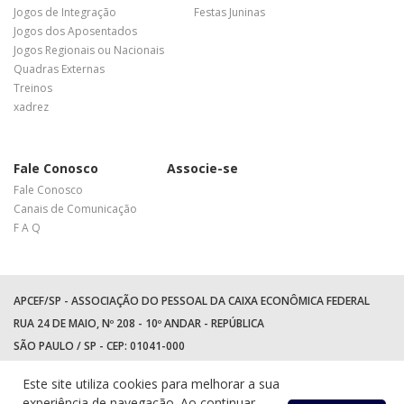
Jogos de Integração
Festas Juninas
Jogos dos Aposentados
Jogos Regionais ou Nacionais
Quadras Externas
Treinos
xadrez
Fale Conosco
Associe-se
Fale Conosco
Canais de Comunicação
F A Q
APCEF/SP - ASSOCIAÇÃO DO PESSOAL DA CAIXA ECONÔMICA FEDERAL
RUA 24 DE MAIO, Nº 208 - 10º ANDAR - REPÚBLICA
SÃO PAULO / SP - CEP: 01041-000
TEL: +55 (11) 3017-8300
Este site utiliza cookies para melhorar a sua
WhatsApp:
(11) 94597-5758
experiência de navegação. Ao continuar