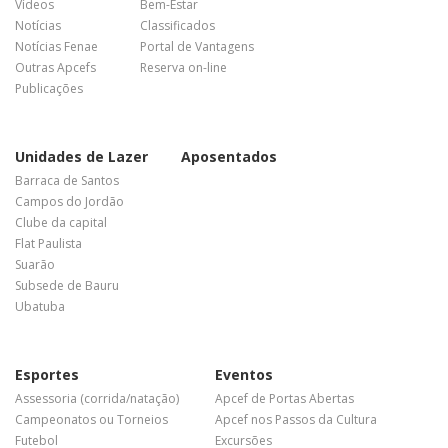
Vídeos
Bem-Estar
Notícias
Classificados
Notícias Fenae
Portal de Vantagens
Outras Apcefs
Reserva on-line
Publicações
Unidades de Lazer
Aposentados
Barraca de Santos
Campos do Jordão
Clube da capital
Flat Paulista
Suarão
Subsede de Bauru
Ubatuba
Esportes
Eventos
Assessoria (corrida/natação)
Apcef de Portas Abertas
Campeonatos ou Torneios
Apcef nos Passos da Cultura
Futebol
Excursões