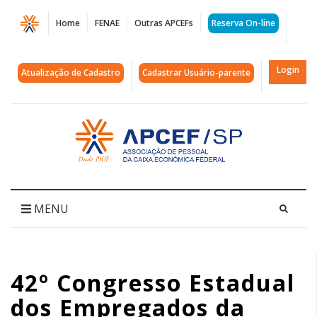
Página
Home
FENAE
Outras APCEFs
Reserva On-line
42º
Congresso
Login
Atualização de Cadastro
Cadastrar Usuário-parente
Estadual
dos
Acessar
página
Empregados
inicial
da
Caixa-
MENU
03
|
42º Congresso Estadual
APCEF/SP
dos Empregados da