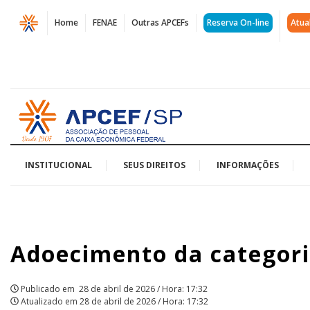
Página
Home
FENAE
Outras APCEFs
Reserva On-line
Atua
Adoecimento
da
categoria
Acessar
bancária
página
inicial
|
APCEF/SP
INSTITUCIONAL
SEUS DIREITOS
INFORMAÇÕES
Adoecimento da categori
Publicado em
28 de abril de 2026 / Hora: 17:32
Atualizado em
28 de abril de 2026 / Hora: 17:32