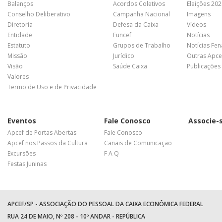
Balanços
Acordos Coletivos
Eleições 20
Conselho Deliberativo
Campanha Nacional
Imagens
Diretoria
Defesa da Caixa
Vídeos
Entidade
Funcef
Notícias
Estatuto
Grupos de Trabalho
Notícias Fe
Missão
Jurídico
Outras Apce
Visão
Saúde Caixa
Publicações
Valores
Termo de Uso e de Privacidade
Eventos
Fale Conosco
Associe-
Apcef de Portas Abertas
Fale Conosco
Apcef nos Passos da Cultura
Canais de Comunicação
Excursões
F A Q
Festas Juninas
APCEF/SP - ASSOCIAÇÃO DO PESSOAL DA CAIXA ECONÔMICA FEDERAL
RUA 24 DE MAIO, Nº 208 - 10º ANDAR - REPÚBLICA