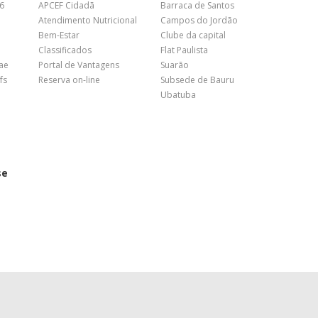
26
APCEF Cidadã
Barraca de Santos
Atendimento Nutricional
Campos do Jordão
Bem-Estar
Clube da capital
Classificados
Flat Paulista
nae
Portal de Vantagens
Suarão
fs
Reserva on-line
Subsede de Bauru
Ubatuba
se