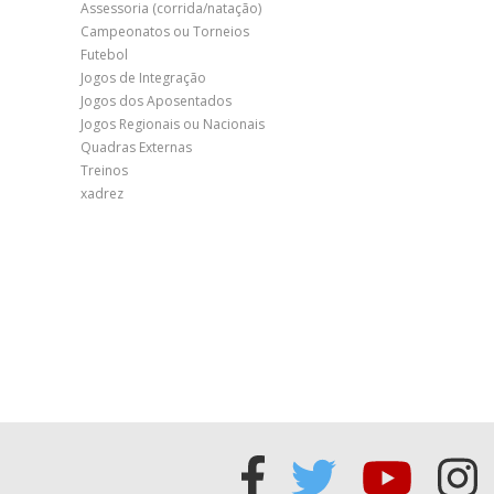
Assessoria (corrida/natação)
Campeonatos ou Torneios
Futebol
Jogos de Integração
Jogos dos Aposentados
Jogos Regionais ou Nacionais
Quadras Externas
Treinos
xadrez
Acessar
Acessar
Acess
Ac