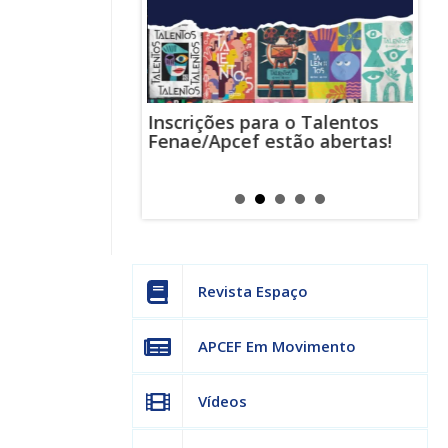
Inscrições para o Talentos
stas usam
Cha
Fenae/Apcef estão abertas!
-mail para
ind
s mensagens
man
os judiciais
can
Revista Espaço
APCEF Em Movimento
Vídeos