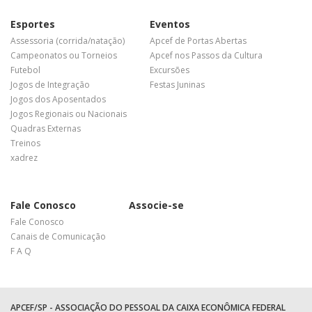
Esportes
Eventos
Assessoria (corrida/natação)
Apcef de Portas Abertas
Campeonatos ou Torneios
Apcef nos Passos da Cultura
Futebol
Excursões
Jogos de Integração
Festas Juninas
Jogos dos Aposentados
Jogos Regionais ou Nacionais
Quadras Externas
Treinos
xadrez
Fale Conosco
Associe-se
Fale Conosco
Canais de Comunicação
F A Q
APCEF/SP - ASSOCIAÇÃO DO PESSOAL DA CAIXA ECONÔMICA FEDERAL