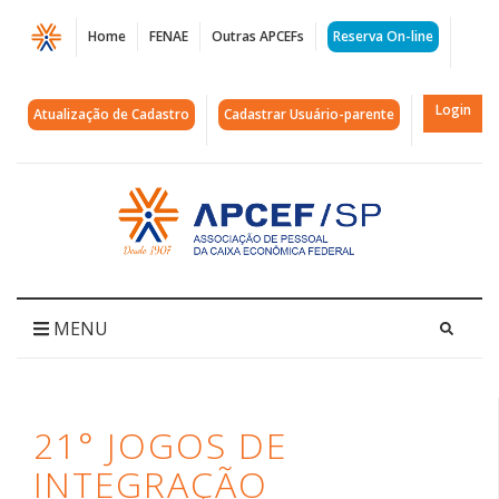
Página
Home
FENAE
Outras APCEFs
Reserva On-line
21°
Jogos
Login
Atualização de Cadastro
Cadastrar Usuário-parente
de
integração
Acessar
página
|
inicial
APCEF/SP
MENU
21° JOGOS DE
INTEGRAÇÃO